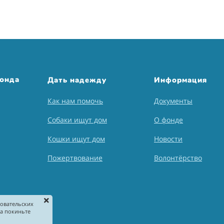
фонда
Дать надежду
Информация
Как нам помочь
Документы
Собаки ищут дом
О фонде
Кошки ищут дом
Новости
Пожертвование
Волонтёрство
зовательских
та покиньте